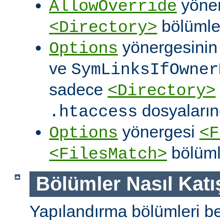
yöner
AllowOverride
bölümler
<Directory>
yönergesini
Options
ve
SymLinksIfOwner
sadece
<Directory>
dosyalarınd
.htaccess
yönergesi
Options
<F
bölüml
<FilesMatch>
Bölümler Nasıl Katışt
Yapılandırma bölümleri bell