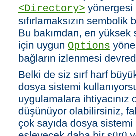
yönergesi 
<Directory>
sıfırlamaksızın sembolik ba
Bu bakımdan, en yüksek 
için uygun
yöner
Options
bağların izlenmesi devredış
Belki de siz sırf harf büyü
dosya sistemi kullanıyors
uygulamalara ihtiyacınız 
düşünüyor olabilirsiniz, fa
çok sayıda dosya sistem
eşleyecek daha bir sürü 