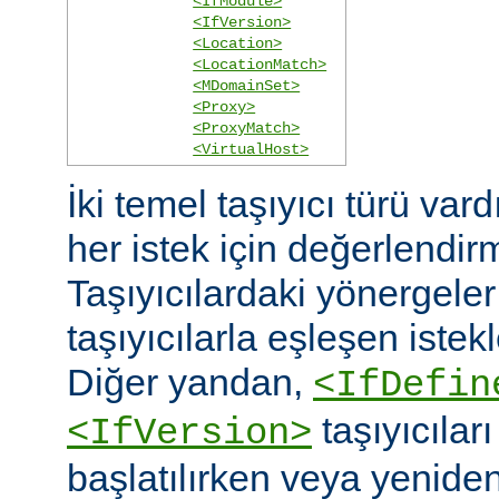
<IfModule>
<IfVersion>
<Location>
<LocationMatch>
<MDomainSet>
<Proxy>
<ProxyMatch>
<VirtualHost>
İki temel taşıyıcı türü vard
her istek için değerlendirm
Taşıyıcılardaki yönergele
taşıyıcılarla eşleşen istekl
Diğer yandan,
<IfDefin
taşıyıcıla
<IfVersion>
başlatılırken veya yeniden