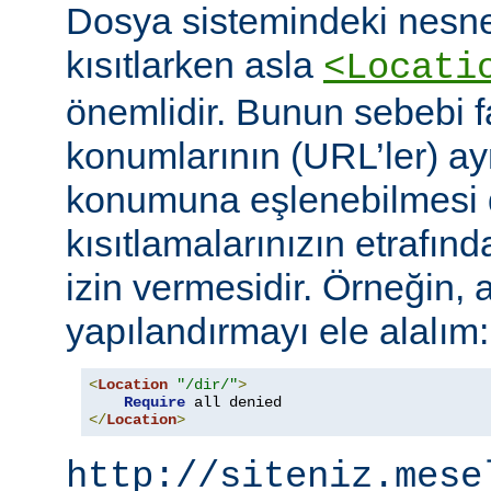
Dosya sistemindeki nesne
kısıtlarken asla
<Locati
önemlidir. Bunun sebebi fa
konumlarının (URL’ler) ay
konumuna eşlenebilmesi d
kısıtlamalarınızın etrafın
izin vermesidir. Örneğin, 
yapılandırmayı ele alalım:
<
Location
"/dir/"
>
Require
</
Location
>
http://siteniz.mese