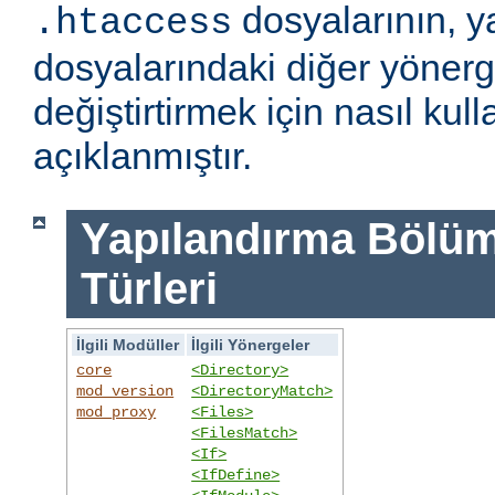
dosyalarının, y
.htaccess
dosyalarındaki diğer yönerge
değiştirtirmek için nasıl kull
açıklanmıştır.
Yapılandırma Bölümü
Türleri
İlgili Modüller
İlgili Yönergeler
core
<Directory>
mod_version
<DirectoryMatch>
mod_proxy
<Files>
<FilesMatch>
<If>
<IfDefine>