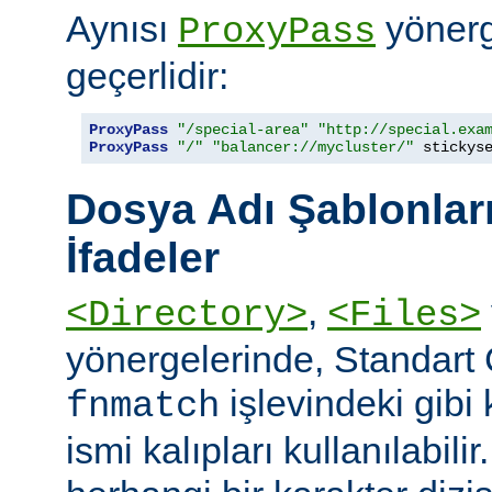
Aynısı
yönerge
ProxyPass
geçerlidir:
ProxyPass
"/special-area"
"http://special.exa
ProxyPass
"/"
"balancer://mycluster/"
 stickys
Dosya Adı Şablonları
İfadeler
,
<Directory>
<Files>
yönergelerinde, Standart
işlevindeki gibi
fnmatch
ismi kalıpları kullanılabilir