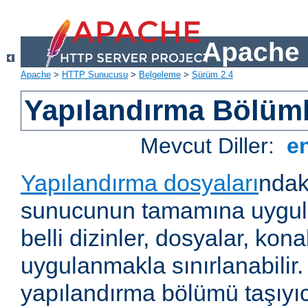
Apache 
Apache
>
HTTP Sunucusu
>
Belgeleme
>
Sürüm 2.4
Yapılandırma Bölüml
Mevcut Diller:
e
Yapılandırma dosyaları
ndak
sunucunun tamamına uygul
belli dizinler, dosyalar, ko
uygulanmakla sınırlanabilir
yapılandırma bölümü taşıyıc