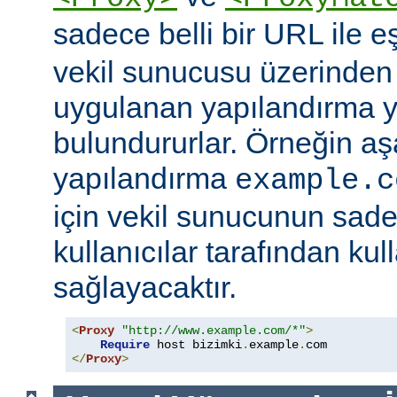
sadece belli bir URL ile 
vekil sunucusu üzerinden e
uygulanan yapılandırma y
bulundururlar. Örneğin aş
yapılandırma
example.c
için vekil sunucunun sad
kullanıcılar tarafından kul
sağlayacaktır.
<
Proxy
"http://www.example.com/*"
>
Require
 host bizimki
.
example
.
</
Proxy
>