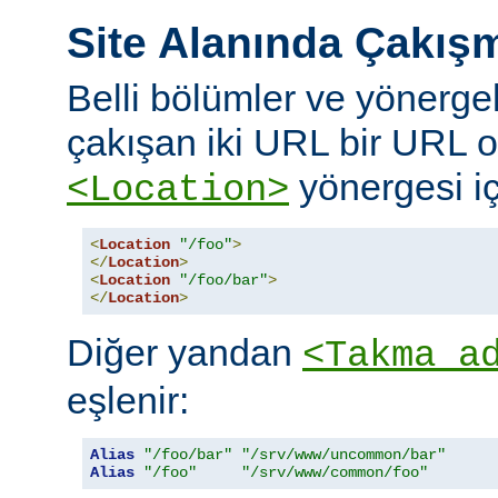
Site Alanında Çakış
Belli bölümler ve yönergel
çakışan iki URL bir URL ol
yönergesi iç
<Location>
<
Location
"/foo"
>
</
Location
>
<
Location
"/foo/bar"
>
</
Location
>
Diğer yandan
<Takma a
eşlenir:
Alias
"/foo/bar"
"/srv/www/uncommon/bar"
Alias
"/foo"
"/srv/www/common/foo"