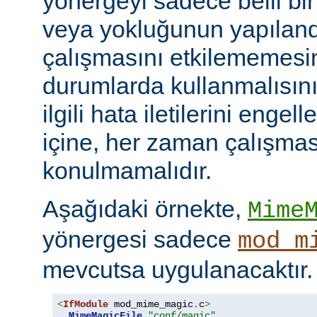
yönergeyi sadece belli bi
veya yokluğunun yapılan
çalışmasını etkilememesini
durumlarda kullanmalısını
ilgili hata iletilerini engel
içine, her zaman çalışmas
konulmamalıdır.
Aşağıdaki örnekte,
Mime
yönergesi sadece
mod_m
mevcutsa uygulanacaktır.
<
IfModule
 mod_mime_magic
.
c
>
MimeMagicFile
"conf/magic"