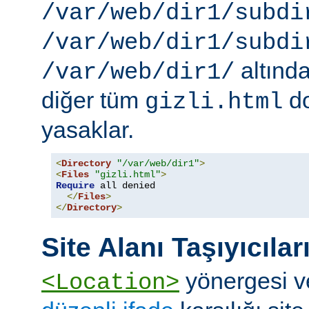
/var/web/dir1/subdi
/var/web/dir1/subdi
altınd
/var/web/dir1/
diğer tüm
do
gizli.html
yasaklar.
<
Directory
"/var/web/dir1"
>
<
Files
"gizli.html"
>
Require
 all denied

</
Files
>
</
Directory
>
Site Alanı Taşıyıcılar
yönergesi v
<Location>