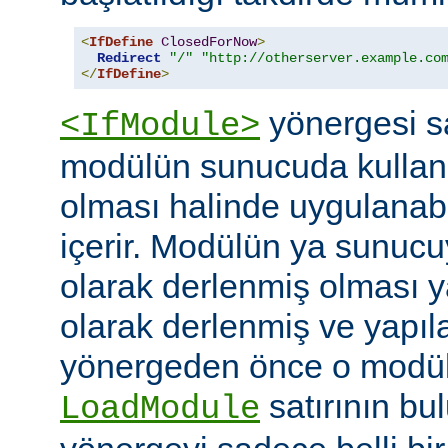
<
IfDefine
ClosedForNow
>
Redirect
"/"
"http://otherserver.example.co
</
IfDefine
>
yönergesi sa
<IfModule>
modülün sunucuda kullanı
olması halinde uygulanab
içerir. Modülün ya sunucuy
olarak derlenmiş olması 
olarak derlenmiş ve yapı
yönergeden önce o modüle 
satırının bu
LoadModule