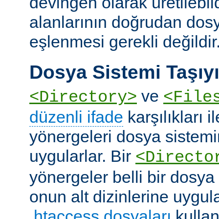
devingen olarak üretilebil
alanlarının doğrudan dos
eşlenmesi gerekli değildir
Dosya Sistemi Taşıyı
ve
<Directory>
<File
düzenli ifade
karşılıkları i
yönergeleri dosya sistemi
uygularlar. Bir
<Directo
yönergeler belli bir dosya
onun alt dizinlerine uygula
.htaccess dosyaları
kullan