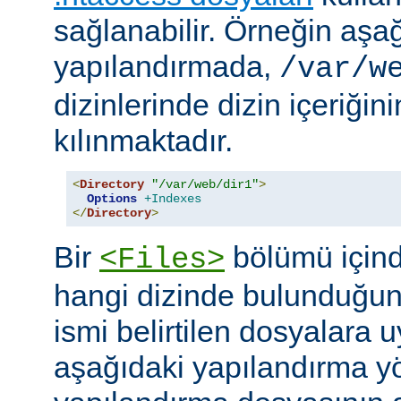
sağlanabilir. Örneğin aşa
yapılandırmada,
/var/w
dizinlerinde dizin içeriğin
kılınmaktadır.
<
Directory
"/var/web/dir1"
>
Options
+Indexes
</
Directory
>
Bir
bölümü içind
<Files>
hangi dizinde bulunduğun
ismi belirtilen dosyalara 
aşağıdaki yapılandırma y