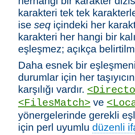
herhangi bir karakter dizis
karakteri tek tek karakterle
ise
seq
içindeki her karakte
karakteri her hangi bir kalı
eşleşmez; açıkça belirtilm
Daha esnek bir eşleşmeni
durumlar için her taşıyıcın
karşılığı vardır.
<Direct
ve
<FilesMatch>
<Loc
yönergelerinde gerekli e
için perl uyumlu
düzenli i