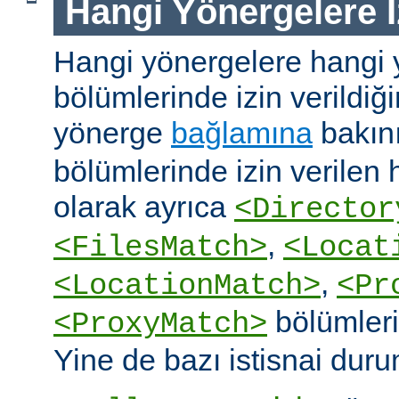
Hangi Yönergelere İ
Hangi yönergelere hangi 
bölümlerinde izin verildiğ
yönerge
bağlamına
bakın
bölümlerinde izin verilen
olarak ayrıca
<Director
,
<FilesMatch>
<Locat
,
<LocationMatch>
<Pr
bölümlerin
<ProxyMatch>
Yine de bazı istisnai duru