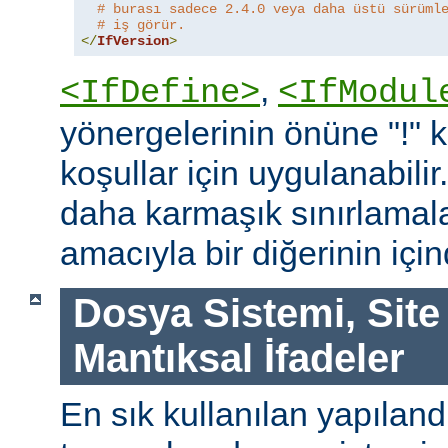
# burası sadece 2.4.0 veya daha üstü sürüml
# iş görür.
</
IfVersion
>
,
<IfDefine>
<IfModul
yönergelerinin önüne "!"
koşullar için uygulanabilir
daha karmaşık sınırlamal
amacıyla bir diğerinin içind
Dosya Sistemi, Site
Mantıksal İfadeler
En sık kullanılan yapılan