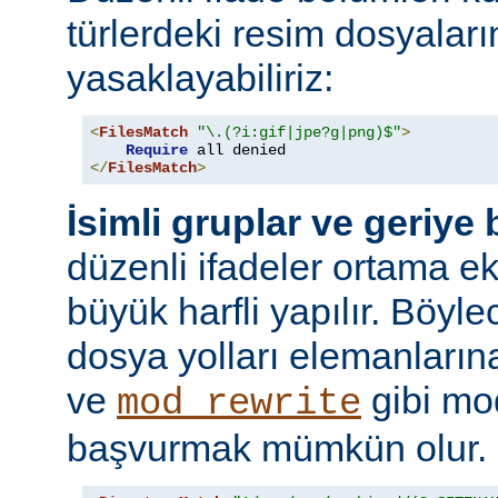
türlerdeki resim dosyaları
yasaklayabiliriz:
<
FilesMatch
"\.(?i:gif|jpe?g|png)$"
>
Require
</
FilesMatch
>
İsimli gruplar ve geriye
düzenli ifadeler ortama ekl
büyük harfli yapılır. Böyl
dosya yolları elemanları
ve
gibi mo
mod_rewrite
başvurmak mümkün olur.