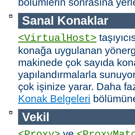
bölümlerin sonrasına yerleş
Sanal Konaklar
taşıyıcıs
<VirtualHost>
konağa uygulanan yönerge
makinede çok sayıda konağ
yapılandırmalarla sunuyor
çok işinize yarar. Daha faz
Konak Belgeleri
bölümüne
Vekil
ve
<Proxy>
<ProxyMat