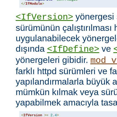
</
IfModule
>
yönergesi 
<IfVersion>
sürümünün çalıştırılması 
uygulanabilecek yönergele
dışında
ve
<IfDefine>
yönergeleri gibidir.
mod_v
farklı httpd sürümleri ve fa
yapılandırmalarla büyük a
mümkün kılmak veya sür
yapabilmek amacıyla tasar
<
IfVersion
>=
2.4
>