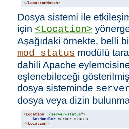
</
LocationMatch
>
Dosya sistemi ile etkileş
için
yönerges
<Location>
Aşağıdaki örnekte, belli b
modülü tara
mod_status
dahili Apache eylemcisine
eşlenebileceği gösterilmişt
dosya sisteminde
serve
dosya veya dizin bulunması
<
Location
"/server-status"
>
SetHandler
</
Location
>