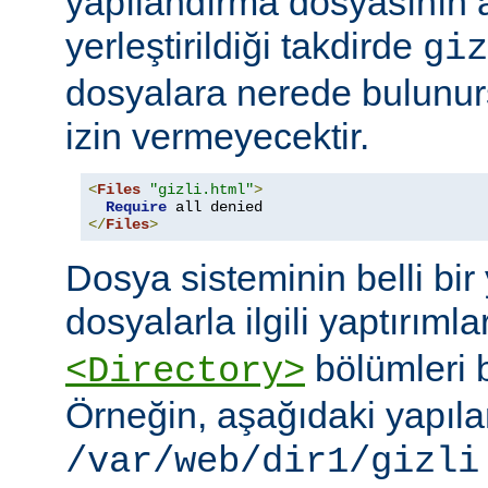
yapılandırma dosyasının
yerleştirildiği takdirde
giz
dosyalara nerede bulunur
izin vermeyecektir.
<
Files
"gizli.html"
>
Require
</
Files
>
Dosya sisteminin belli bir 
dosyalarla ilgili yaptırımla
bölümleri bi
<Directory>
Örneğin, aşağıdaki yapıl
/var/web/dir1/gizli