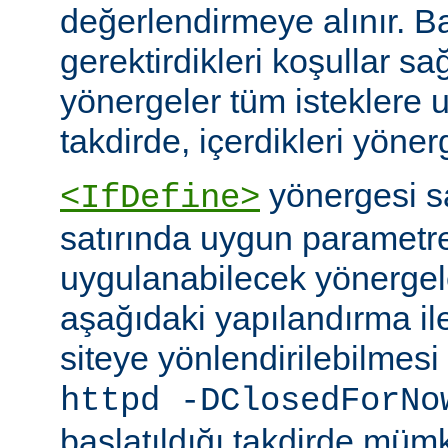
değerlendirmeye alınır. B
gerektirdikleri koşullar sa
yönergeler tüm isteklere u
takdirde, içerdikleri yönerg
yönergesi 
<IfDefine>
satırında uygun parametr
uygulanabilecek yönergeler
aşağıdaki yapılandırma ile
siteye yönlendirilebilmes
httpd -DClosedForNo
başlatıldığı takdirde müm