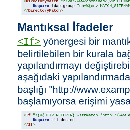
<
DirectoryMatch
"^/var/www/combined/(?<SITENA
Require
 ldap-group 
"cn=%{env:MATCH_SITENA
</
DirectoryMatch
>
Mantıksal İfadeler
yönergesi bir mantık
<If>
belirtilebilen bir kurala ba
yapılandırmayı değiştirebil
aşağıdaki yapılandırmad
başlığı "http://www.examp
başlamıyorsa erişimi yasa
<
If
"!(%{HTTP_REFERER} -strmatch 'http://www.
Require
</
If
>