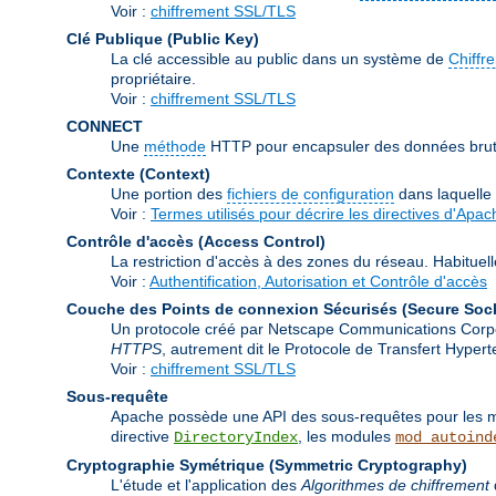
Voir :
chiffrement SSL/TLS
Clé Publique (Public Key)
La clé accessible au public dans un système de
Chiffr
propriétaire.
Voir :
chiffrement SSL/TLS
CONNECT
Une
méthode
HTTP pour encapsuler des données brutes
Contexte (Context)
Une portion des
fichiers de configuration
dans laquelle
Voir :
Termes utilisés pour décrire les directives d'Apac
Contrôle d'accès (Access Control)
La restriction d'accès à des zones du réseau. Habituel
Voir :
Authentification, Autorisation et Contrôle d'accès
Couche des Points de connexion Sécurisés (Secure Soc
Un protocole créé par Netscape Communications Corporat
HTTPS
, autrement dit le Protocole de Transfert Hype
Voir :
chiffrement SSL/TLS
Sous-requête
Apache possède une API des sous-requêtes pour les mod
directive
, les modules
DirectoryIndex
mod_autoind
Cryptographie Symétrique (Symmetric Cryptography)
L'étude et l'application des
Algorithmes de chiffrement