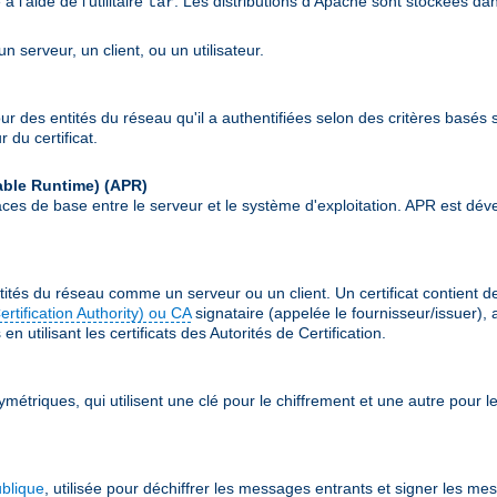
l'aide de l'utilitaire
. Les distributions d'Apache sont stockées da
tar
 serveur, un client, ou un utilisateur.
our des entités du réseau qu'il a authentifiées selon des critères basés s
 du certificat.
able Runtime)
(APR)
erfaces de base entre le serveur et le système d'exploitation. APR est
ités du réseau comme un serveur ou un client. Un certificat contient 
Certification Authority) ou CA
signataire (appelée le fournisseur/issuer), 
n utilisant les certificats des Autorités de Certification.
ymétriques, qui utilisent une clé pour le chiffrement et une autre pour
ublique
, utilisée pour déchiffrer les messages entrants et signer les me