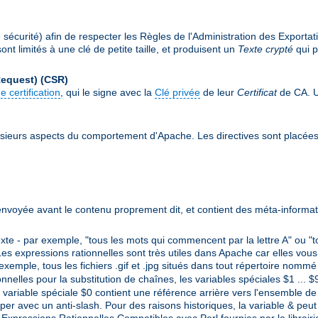
écurité) afin de respecter les Règles de l'Administration des Exportat
nt limités à une clé de petite taille, et produisent un
Texte crypté
qui p
Request)
(CSR)
e certification
, qui le signe avec la
Clé privée
de leur
Certificat
de CA. Un
sieurs aspects du comportement d'Apache. Les directives sont placée
envoyée avant le contenu proprement dit, et contient des méta-informat
e - par exemple, "tous les mots qui commencent par la lettre A" ou "t
es expressions rationnelles sont très utiles dans Apache car elles vous
 exemple, tous les fichiers .gif et .jpg situés dans tout répertoire nom
ionnelles pour la substitution de chaînes, les variables spéciales $1 ...
variable spéciale $0 contient une référence arrière vers l'ensemble de l
per avec un anti-slash. Pour des raisons historiques, la variable & peut 
s Expressions Rationnelles Compatibles avec Perl fournies par la librair