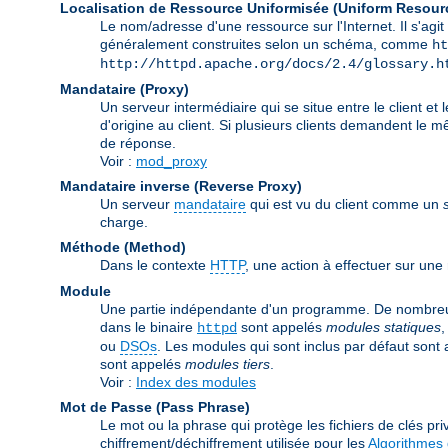
Localisation de Ressource Uniformisée (Uniform Resour
Le nom/adresse d'une ressource sur l'Internet. Il s'a
généralement construites selon un schéma, comme
ht
http://httpd.apache.org/docs/2.4/glossary.h
Mandataire (Proxy)
Un serveur intermédiaire qui se situe entre le client et 
d'origine au client. Si plusieurs clients demandent le 
de réponse.
Voir :
mod_proxy
Mandataire inverse (Reverse Proxy)
Un serveur
mandataire
qui est vu du client comme un
charge.
Méthode (Method)
Dans le contexte
HTTP
, une action à effectuer sur un
Module
Une partie indépendante d'un programme. De nombreuse
dans le binaire
sont appelés
modules statiques
,
httpd
ou
DSOs
. Les modules qui sont inclus par défaut sont
sont appelés
modules tiers
.
Voir :
Index des modules
Mot de Passe (Pass Phrase)
Le mot ou la phrase qui protège les fichiers de clés priv
chiffrement/déchiffrement utilisée pour les
Algorithmes 