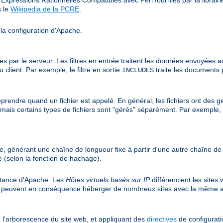
s le
Wikipedia de la PCRE
.
 la configuration d'Apache.
r le serveur. Les filtres en entrée traitent les données envoyées au ser
client. Par exemple, le filtre en sortie
traite les documents 
INCLUDES
prendre quand un fichier est appelé. En général, les fichiers ont des ge
r, mais certains types de fichiers sont "gérés" séparément. Par exemple,
e, générant une chaîne de longueur fixe à partir d'une autre chaîne d
 (selon la fonction de hachage).
nstance d'Apache. Les
Hôtes virtuels basés sur IP
différencient les sites
et peuvent en conséquence héberger de nombreux sites avec la même a
 l'arborescence du site web, et appliquant des
directives
de configuratio