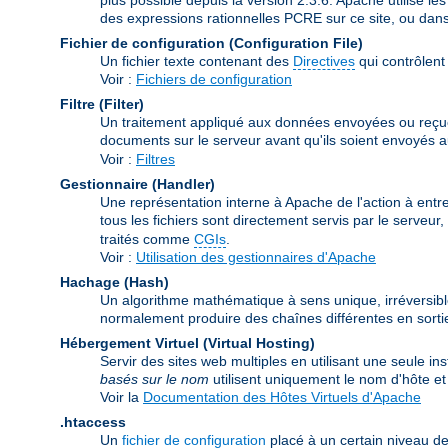
des expressions rationnelles PCRE sur ce site, ou dan
Fichier de configuration (Configuration File)
Un fichier texte contenant des
Directives
qui contrôlent
Voir :
Fichiers de configuration
Filtre (Filter)
Un traitement appliqué aux données envoyées ou reçues pa
documents sur le serveur avant qu'ils soient envoyés au 
Voir :
Filtres
Gestionnaire (Handler)
Une représentation interne à Apache de l'action à entre
tous les fichiers sont directement servis par le serveu
traités comme
CGIs
.
Voir :
Utilisation des gestionnaires d'Apache
Hachage (Hash)
Un algorithme mathématique à sens unique, irréversibl
normalement produire des chaînes différentes en sortie
Hébergement Virtuel (Virtual Hosting)
Servir des sites web multiples en utilisant une seule i
basés sur le nom
utilisent uniquement le nom d'hôte 
Voir la
Documentation des Hôtes Virtuels d'Apache
.htaccess
Un
fichier de configuration
placé à un certain niveau de