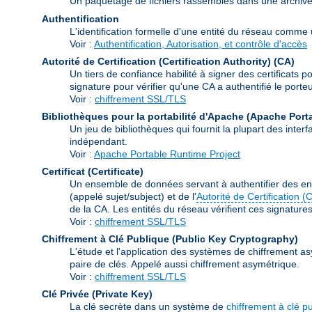
Un paquetage de fichiers rassemblés dans une archive à 
Authentification
L'identification formelle d'une entité du réseau comme un
Voir :
Authentification, Autorisation, et contrôle d'accès
Autorité de Certification (Certification Authority)
(CA)
Un tiers de confiance habilité à signer des certificats p
signature pour vérifier qu'une CA a authentifié le porteur
Voir :
chiffrement SSL/TLS
Bibliothèques pour la portabilité d'Apache (Apache Port
Un jeu de bibliothèques qui fournit la plupart des int
indépendant.
Voir :
Apache Portable Runtime Project
Certificat (Certificate)
Un ensemble de données servant à authentifier des ent
(appelé sujet/subject) et de l'
Autorité de Certification (
de la CA. Les entités du réseau vérifient ces signatures e
Voir :
chiffrement SSL/TLS
Chiffrement à Clé Publique (Public Key Cryptography)
L'étude et l'application des systèmes de chiffrement as
paire de clés. Appelé aussi chiffrement asymétrique.
Voir :
chiffrement SSL/TLS
Clé Privée (Private Key)
La clé secrète dans un système de
chiffrement à clé p