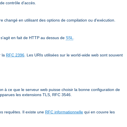
 de contrôle d'accès.
tre changé en utilisant des options de compilation ou d'exécution.
 s'agit en fait de HTTP au dessus de
SSL
.
r la
RFC 2396
. Les URIs utilisées sur le world-wide web sont souvent
on à ce que le serveur web puisse choisir la bonne configuration de
t apparues les extensions TLS, RFC 3546.
s requêtes. Il existe une
RFC informationnelle
qui en couvre les