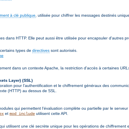
ement à clé publique
, utilisée pour chiffrer les messages destinés uniqu
 dans HTTP. Elle peut aussi être utilisée pour encapsuler d'autres p
 certains types de
directives
sont autorisés.
he
lement dans un contexte Apache, la restriction d'accès à certaines
URL
kets Layer)
(SSL)
ion pour l'authentification et le chiffrement généraux des communicat
rtexte (HTTP) au dessus de SSL.
ules qui permettent l'évaluation complète ou partielle par le serveur
et
utilisent cette API.
ex
mod_include
qui utilisent une clé secrète unique pour les opérations de chiffrement 