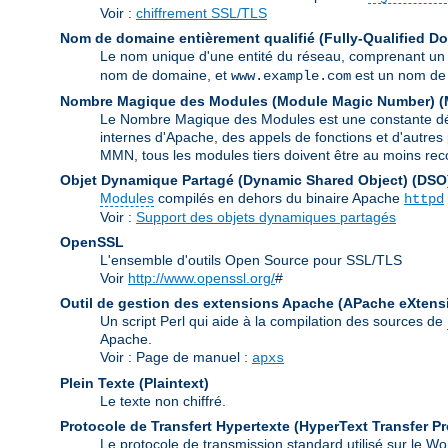
Voir :
chiffrement SSL/TLS
Nom de domaine entièrement qualifié (Fully-Qualified 
Le nom unique d'une entité du réseau, comprenant un
nom de domaine, et
est un nom de 
www.example.com
Nombre Magique des Modules (Module Magic Number)
(
Le Nombre Magique des Modules est une constante défin
internes d'Apache, des appels de fonctions et d'autres 
MMN, tous les modules tiers doivent être au moins rec
Objet Dynamique Partagé (Dynamic Shared Object)
(DSO
Modules
compilés en dehors du binaire Apache
httpd
Voir :
Support des objets dynamiques partagés
OpenSSL
L'ensemble d'outils Open Source pour SSL/TLS
Voir
http://www.openssl.org/
#
Outil de gestion des extensions Apache (APache eXtens
Un script Perl qui aide à la compilation des sources de
Apache.
Voir : Page de manuel :
apxs
Plein Texte (Plaintext)
Le texte non chiffré.
Protocole de Transfert Hypertexte (HyperText Transfer Pr
Le protocole de transmission standard utilisé sur le 