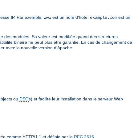
resse IP. Par exemple,
est un nom d'hôte,
est un
www
example.com
re des modules. Sa valeur est modifiée quand des structures
atibilité binaire ne peut plus être garantie. En cas de changement de
er avec la nouvelle version d'Apache.
bjects ou
DSO
s) et facilite leur installation dans le serveur Web
ncée comme HTTP/1.1 et définie par la
RFC 2616
.