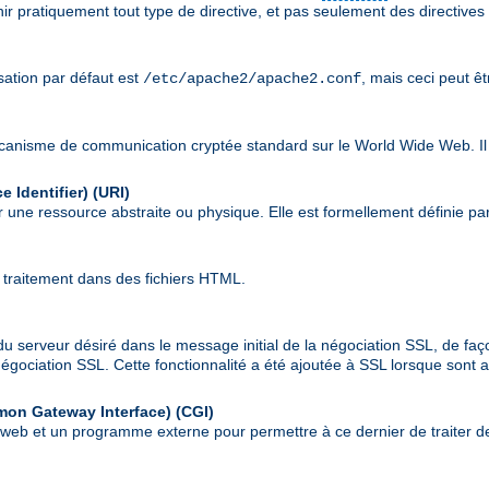
nir pratiquement tout type de directive, et pas seulement des directives
isation par défaut est
, mais ceci peut ê
/etc/apache2/apache2.conf
écanisme de communication cryptée standard sur le World Wide Web. Il
 Identifier)
(URI)
 une ressource abstraite ou physique. Elle est formellement définie pa
 traitement dans des fichiers HTML.
du serveur désiré dans le message initial de la négociation SSL, de faç
a négociation SSL. Cette fonctionnalité a été ajoutée à SSL lorsque son
mon Gateway Interface)
(CGI)
r web et un programme externe pour permettre à ce dernier de traiter de