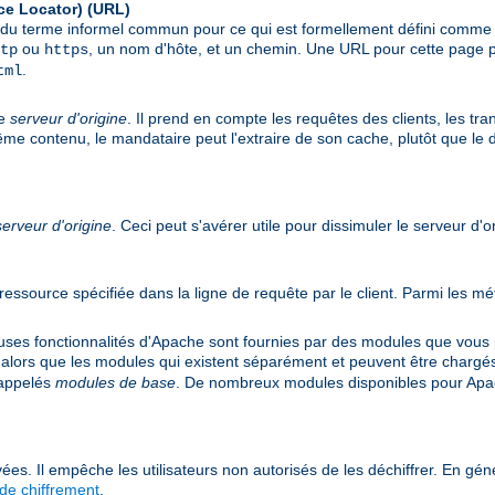
ce Locator)
(URL)
git du terme informel commun pour ce qui est formellement défini comm
ou
, un nom d'hôte, et un chemin. Une URL pour cette page p
tp
https
.
tml
le
serveur d'origine
. Il prend en compte les requêtes des clients, les tr
même contenu, le mandataire peut l'extraire de son cache, plutôt que le
serveur d'origine
. Ceci peut s'avérer utile pour dissimuler le serveur d'o
e ressource spécifiée dans la ligne de requête par le client. Parmi les
s fonctionnalités d'Apache sont fournies par des modules que vous po
 alors que les modules qui existent séparément et peuvent être chargé
 appelés
modules de base
. De nombreux modules disponibles pour Apac
ées. Il empêche les utilisateurs non autorisés de les déchiffrer. En géné
de chiffrement
.