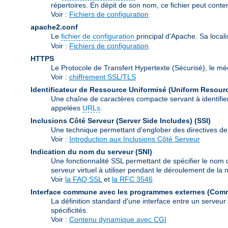
répertoires. En dépit de son nom, ce fichier peut conte
Voir :
Fichiers de configuration
apache2.conf
Le
fichier de configuration
principal d'Apache. Sa local
Voir :
Fichiers de configuration
HTTPS
Le Protocole de Transfert Hypertexte (Sécurisé), le m
Voir :
chiffrement SSL/TLS
Identificateur de Ressource Uniformisé (Uniform Resource
Une chaîne de caractères compacte servant à identifier
appelées
URLs
.
Inclusions Côté Serveur (Server Side Includes)
(SSI)
Une technique permettant d'englober des directives de
Voir :
Introduction aux Inclusions Côté Serveur
Indication du nom du serveur
(SNI)
Une fonctionnalité SSL permettant de spécifier le nom 
serveur virtuel à utiliser pendant le déroulement de l
Voir
la FAQ SSL
et
la RFC 3546
Interface commune avec les programmes externes (Com
La définition standard d'une interface entre un serveu
spécificités.
Voir :
Contenu dynamique avec CGI