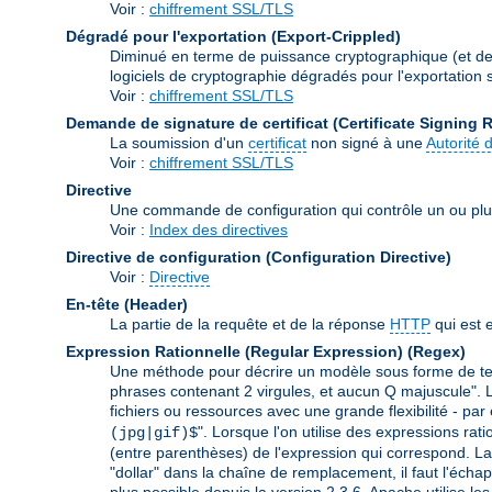
Voir :
chiffrement SSL/TLS
Dégradé pour l'exportation (Export-Crippled)
Diminué en terme de puissance cryptographique (et de s
logiciels de cryptographie dégradés pour l'exportation so
Voir :
chiffrement SSL/TLS
Demande de signature de certificat (Certificate Signing 
La soumission d'un
certificat
non signé à une
Autorité d
Voir :
chiffrement SSL/TLS
Directive
Une commande de configuration qui contrôle un ou plu
Voir :
Index des directives
Directive de configuration (Configuration Directive)
Voir :
Directive
En-tête (Header)
La partie de la requête et de la réponse
HTTP
qui est 
Expression Rationnelle (Regular Expression)
(Regex)
Une méthode pour décrire un modèle sous forme de text
phrases contenant 2 virgules, et aucun Q majuscule". L
fichiers ou ressources avec une grande flexibilité - par
". Lorsque l'on utilise des expressions rat
(jpg|gif)$
(entre parenthèses) de l'expression qui correspond. La 
"dollar" dans la chaîne de remplacement, il faut l'échap
plus possible depuis la version 2.3.6. Apache utilise le