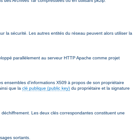
ns des Archives Tar compressées ou en utilisant pkzip.
ur la sécurité. Les autres entités du réseau peuvent alors utiliser la
 développé parallèlement au serveur HTTP Apache comme projet
des ensembles d'informations X509 à propos de son propriétaire
ainsi que la
clé publique (public key)
du propriétaire et la signature
 le déchiffrement. Les deux clés correspondantes constituent une
ssages sortants.