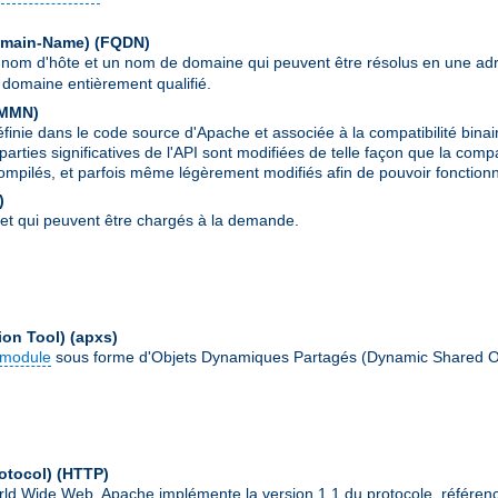
Domain-Name)
(FQDN)
 nom d'hôte et un nom de domaine qui peuvent être résolus en une ad
domaine entièrement qualifié.
MMN
)
ie dans le code source d'Apache et associée à la compatibilité binai
parties significatives de l'API sont modifiées de telle façon que la comp
ompilés, et parfois même légèrement modifiés afin de pouvoir fonctionn
)
et qui peuvent être chargés à la demande.
ion Tool)
(apxs)
module
sous forme d'Objets Dynamiques Partagés (Dynamic Shared O
otocol)
(HTTP)
World Wide Web. Apache implémente la version 1.1 du protocole, référe