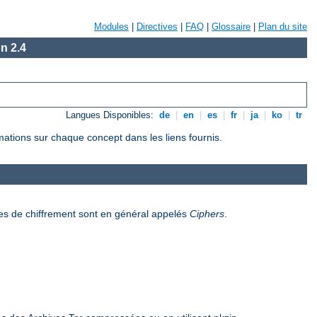
Modules
|
Directives
|
FAQ
|
Glossaire
|
Plan du site
n 2.4
Langues Disponibles:
de
|
en
|
es
|
fr
|
ja
|
ko
|
tr
rmations sur chaque concept dans les liens fournis.
es de chiffrement sont en général appelés
Ciphers
.