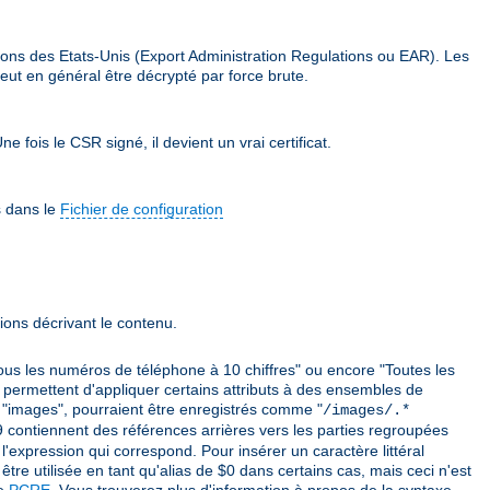
ions des Etats-Unis (Export Administration Regulations ou EAR). Les
eut en général être décrypté par force brute.
e fois le CSR signé, il devient un vrai certificat.
s dans le
Fichier de configuration
ions décrivant le contenu.
ous les numéros de téléphone à 10 chiffres" ou encore "Toutes les
 permettent d'appliquer certains attributs à des ensembles de
mé "images", pourraient être enregistrés comme "
/images/.*
 $9 contiennent des références arrières vers les parties regroupées
'expression qui correspond. Pour insérer un caractère littéral
être utilisée en tant qu'alias de $0 dans certains cas, mais ceci n'est
ie
PCRE
. Vous trouverez plus d'information à propos de la syntaxe