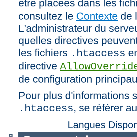
être placées dans les fich
consultez le
Contexte
de l
L'administrateur du serveu
quelles directives peuven
les fichiers
en
.htaccess
directive
AllowOverrid
de configuration principau
Pour plus d'informations su
, se référer a
.htaccess
Langues Dispon