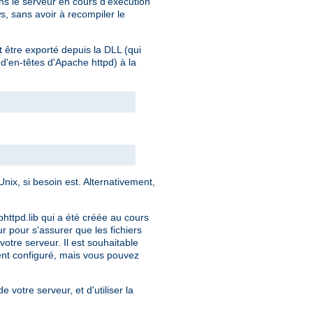
s le serveur en cours d'exécution
s, sans avoir à recompiler le
t être exporté depuis la DLL (qui
 d'en-têtes d'Apache httpd) à la
ix, si besoin est. Alternativement,
bhttpd.lib qui a été créée au cours
ur pour s'assurer que les fichiers
otre serveur. Il est souhaitable
ment configuré, mais vous pouvez
e votre serveur, et d'utiliser la