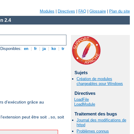
Modules
|
Directives
|
FAQ
|
Glossaire
|
Plan du site
n 2.4
Disponibles:
en
|
fr
|
ja
|
ko
|
tr
Sujets
Création de modules
chargeables pour Windows
Directives
LoadFile
rs d'exécution grâce au
LoadModule
Traitement des bugs
l'extension peut être soit
, soit
.so
Journal des modifications de
httpd
Problèmes connus