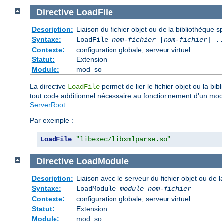
Directive
LoadFile
Description:
Liaison du fichier objet ou de la bibliothèque sp
Syntaxe:
LoadFile
nom-fichier
[
nom-fichier
] .
Contexte:
configuration globale, serveur virtuel
Statut:
Extension
Module:
mod_so
La directive
permet de lier le fichier objet ou la b
LoadFile
tout code additionnel nécessaire au fonctionnement d'un mo
ServerRoot
.
Par exemple :
LoadFile
"libexec/libxmlparse.so"
Directive
LoadModule
Description:
Liaison avec le serveur du fichier objet ou de l
Syntaxe:
LoadModule
module nom-fichier
Contexte:
configuration globale, serveur virtuel
Statut:
Extension
Module:
mod_so