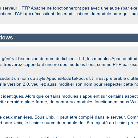
u serveur HTTP Apache ne fonctionneront pas avec une autre (par exem
ications d'API qui nécessitent des modifications du module pour qu'il pu
ndows
général l'extension de nom de fichier
, les modules Apache htt
.dll
us trouverez cependant encore des modules tiers, comme PHP par exempl
sèdant un nom du style
, il est préférable d'ut
ApacheModuleFoo.dll
a version 2.0, veuillez aussi modifier son nom pour respecter cette n
dentiques. Alors que certains modules s'appuient sur certains aspects
cette dernière plate-forme, de nombreux modules fonctionnent sous W
 de deux manières. Sous Unix, il peut être compilé dans le serveur. 
 pour Unix, le fichier source du module doit être ajouté au fichier pro