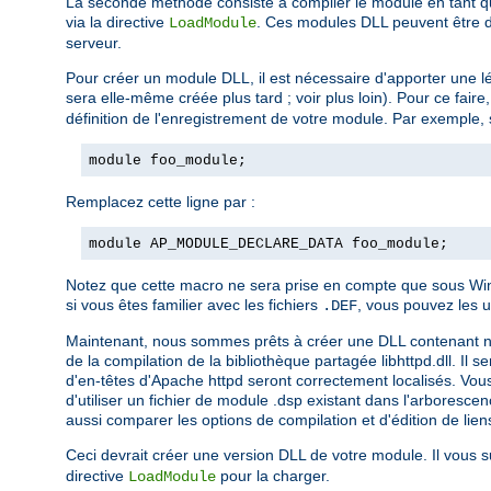
La seconde méthode consiste à compiler le module en tant qu
via la directive
. Ces modules DLL peuvent être di
LoadModule
serveur.
Pour créer un module DLL, il est nécessaire d'apporter une lé
sera elle-même créée plus tard ; voir plus loin). Pour ce fair
définition de l'enregistrement de votre module. Par exemple, 
module foo_module;
Remplacez cette ligne par :
module AP_MODULE_DECLARE_DATA foo_module;
Notez que cette macro ne sera prise en compte que sous Wind
si vous êtes familier avec les fichiers
, vous pouvez les u
.DEF
Maintenant, nous sommes prêts à créer une DLL contenant notre 
de la compilation de la bibliothèque partagée libhttpd.dll. Il 
d'en-têtes d'Apache httpd seront correctement localisés. Vous
d'utiliser un fichier de module .dsp existant dans l'arboresc
aussi comparer les options de compilation et d'édition de liens
Ceci devrait créer une version DLL de votre module. Il vous su
directive
pour la charger.
LoadModule