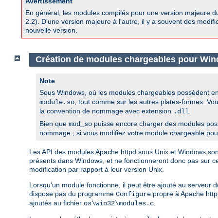
Avertissement
En général, les modules compilés pour une version majeure d
2.2). D'une version majeure à l'autre, il y a souvent des modif
nouvelle version.
Création de modules chargeables pour Wi
Note
Sous Windows, où les modules chargeables possèdent en 
, tout comme sur les autres plates-formes. Vo
module.so
la convention de nommage avec extension
.
.dll
Bien que
puisse encore charger des modules pos
mod_so
nommage ; si vous modifiez votre module chargeable pour l
Les API des modules Apache httpd sous Unix et Windows sont i
présents dans Windows, et ne fonctionneront donc pas sur 
modification par rapport à leur version Unix.
Lorsqu'un module fonctionne, il peut être ajouté au serveur
dispose pas du programme
propre à Apache httpd
Configure
ajoutés au fichier
.
os\win32\modules.c