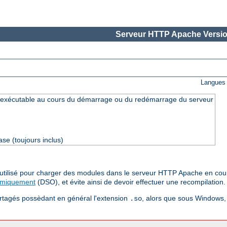
Serveur HTTP Apache Versio
Langues 
exécutable au cours du démarrage ou du redémarrage du serveur
se (toujours inclus)
e utilisé pour charger des modules dans le serveur HTTP Apache en cou
amiquement
(DSO), et évite ainsi de devoir effectuer une recompilation.
artagés possèdant en général l'extension
, alors que sous Windows, 
.so