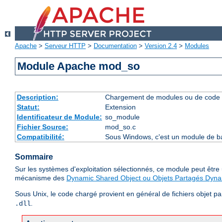
Apache
>
Serveur HTTP
>
Documentation
>
Version 2.4
>
Modules
Module Apache mod_so
Description:
Chargement de modules ou de code 
Statut:
Extension
Identificateur de Module:
so_module
Fichier Source:
mod_so.c
Compatibilité:
Sous Windows, c'est un module de ba
Sommaire
Sur les systèmes d'exploitation sélectionnés, ce module peut êtr
mécanisme des
Dynamic Shared Object ou Objets Partagés Dyn
Sous Unix, le code chargé provient en général de fichiers objet p
.
.dll