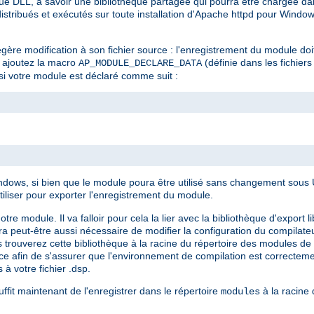
e DLL, à savoir une bibliothèque partagée qui pourra être chargée dan
stribués et exécutés sur toute installation d'Apache httpd pour Window
gère modification à son fichier source : l'enregistrement du module doi
e, ajoutez la macro
(définie dans les fichiers
AP_MODULE_DECLARE_DATA
si votre module est déclaré comme suit :
ows, si bien que le module poura être utilisé sans changement sous Un
tiliser pour exporter l'enregistrement du module.
module. Il va falloir pour cela la lier avec la bibliothèque d'export li
sera peut-être aussi nécessaire de modifier la configuration du compilate
 trouverez cette bibliothèque à la racine du répertoire des modules de v
ence afin de s'assurer que l'environnement de compilation est correcte
 à votre fichier .dsp.
ffit maintenant de l'enregistrer dans le répertoire
à la racine d
modules