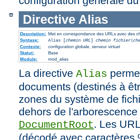
configuration générale du
Directive
Alias
Description:
Met en correspondance des URLs avec des ch
Syntaxe:
Alias [
chemin URL
]
chemin fichier
|
ch
Contexte:
configuration globale, serveur virtuel
Statut:
Base
Module:
mod_alias
La directive
permet
Alias
documents (destinés à êtr
zones du système de fichi
dehors de l'arborescence
. Les URL
DocumentRoot
(décodé avec caractères