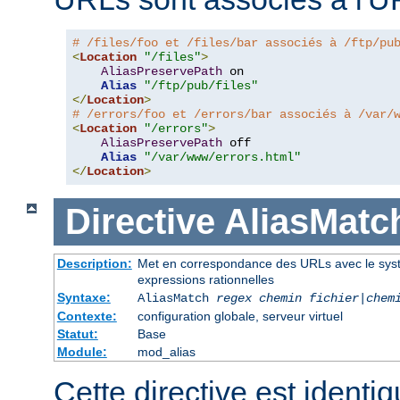
# /files/foo et /files/bar associés à /ftp/pu
<
Location
"/files"
>
AliasPreservePath
 on

Alias
"/ftp/pub/files"
</
Location
>
# /errors/foo et /errors/bar associés à /var/
<
Location
"/errors"
>
AliasPreservePath
 off

Alias
"/var/www/errors.html"
</
Location
>
Directive
AliasMatc
Description:
Met en correspondance des URLs avec le systèm
expressions rationnelles
Syntaxe:
AliasMatch
regex
chemin fichier
|
chem
Contexte:
configuration globale, serveur virtuel
Statut:
Base
Module:
mod_alias
Cette directive est identiq