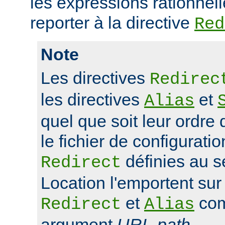
les expressions rationnell
reporter à la directive
Red
Note
Les directives
Redirec
les directives
et
Alias
quel que soit leur ordre 
le fichier de configuratio
définies au s
Redirect
Location l'emportent sur 
et
com
Redirect
Alias
argument
URL-path
.