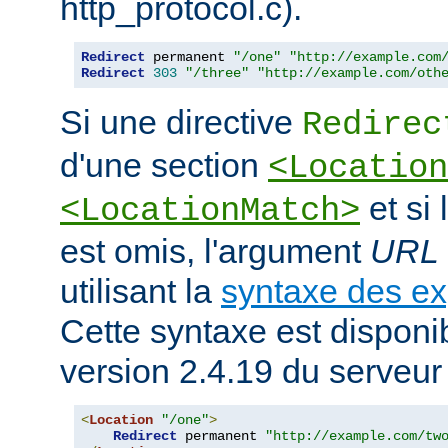
http_protocol.c).
Redirect
 permanent 
"/one"
"http://example.com
Redirect
303
"/three"
"http://example.com/oth
Si une directive
Redirec
d'une section
<Location
et si
<LocationMatch>
est omis, l'argument
URL
utilisant la
syntaxe des ex
Cette syntaxe est disponib
version 2.4.19 du serveu
<
Location
"/one"
>
Redirect
 permanent 
"http://example.com/tw