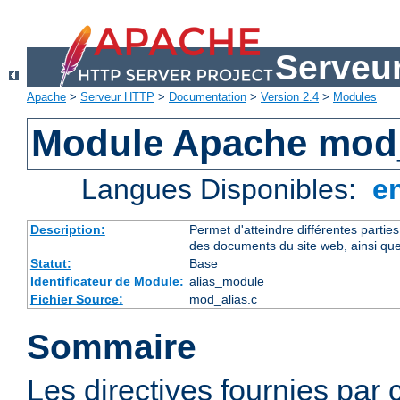
Serveu
Apache
>
Serveur HTTP
>
Documentation
>
Version 2.4
>
Modules
Module Apache mod_
Langues Disponibles:
e
Description:
Permet d'atteindre différentes partie
des documents du site web, ainsi que
Statut:
Base
Identificateur de Module:
alias_module
Fichier Source:
mod_alias.c
Sommaire
Les directives fournies par