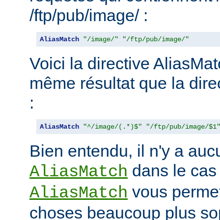
/ftp/pub/image/ :
AliasMatch
"/image/"
"/ftp/pub/image/"
Voici la directive AliasMat
même résultat que la dire
:
AliasMatch
"^/image/(.*)$"
"/ftp/pub/image/$1
Bien entendu, il n'y a aucu
dans le cas
AliasMatch
vous permet 
AliasMatch
choses beaucoup plus sop