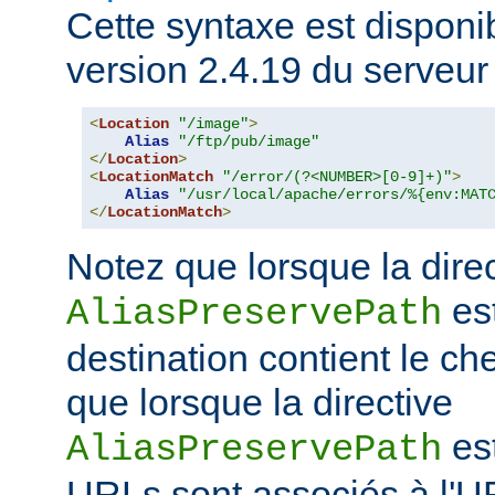
Cette syntaxe est disponib
version 2.4.19 du serveu
<
Location
"/image"
>
Alias
"/ftp/pub/image"
</
Location
>
<
LocationMatch
"/error/(?<NUMBER>[0-9]+)"
>
Alias
"/usr/local/apache/errors/%{env:MAT
</
LocationMatch
>
Notez que lorsque la dire
est
AliasPreservePath
destination contient le che
que lorsque la directive
est
AliasPreservePath
URLs sont associés à l'U