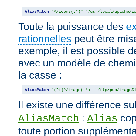
AliasMatch
"^/icons(.*)"
"/usr/local/apache/i
Toute la puissance des
e
rationnelles
peut être mise
exemple, il est possible d
avec un modèle de chemi
la casse :
AliasMatch
"(?i)^/image(.*)"
"/ftp/pub/image$
Il existe une différence su
:
cop
AliasMatch
Alias
toute portion supplémenta