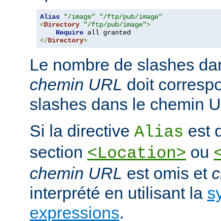
Alias
"/image"
"/ftp/pub/image"
<
Directory
"/ftp/pub/image"
>
Require
</
Directory
>
Le nombre de slashes da
chemin URL
doit corresp
slashes dans le chemin U
Si la directive
est d
Alias
section
ou
<Location>
chemin URL
est omis et
c
interprété en utilisant la
s
expressions
.