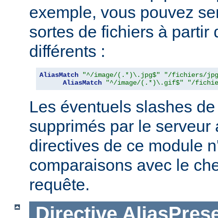
exemple, vous pouvez serv
sortes de fichiers à partir
différents :
AliasMatch
"^/image/(.*)\.jpg$"
"/fichiers/jp
AliasMatch
"^/image/(.*)\.gif$"
"/fichi
Les éventuels slashes de 
supprimés par le serveur 
directives de ce module n
comparaisons avec le ch
requête.
Directive
AliasPres