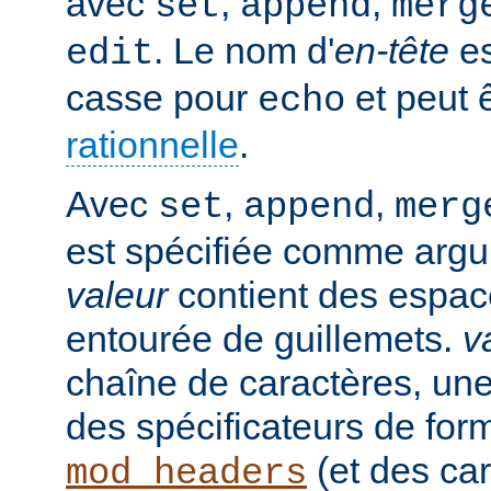
avec
,
,
set
append
merg
. Le nom d'
en-tête
es
edit
casse pour
et peut 
echo
rationnelle
.
Avec
,
,
set
append
merg
est spécifiée comme argu
valeur
contient des espaces
entourée de guillemets.
v
chaîne de caractères, un
des spécificateurs de for
(et des car
mod_headers