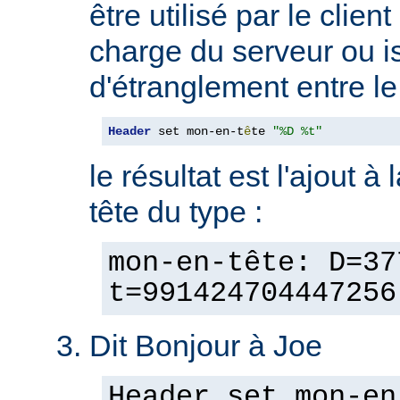
être utilisé par le clien
charge du serveur ou is
d'étranglement entre le 
Header
 set mon-en-t
ê
te 
"%D %t"
le résultat est l'ajout à
tête du type :
mon-en-tête: D=37
t=991424704447256
Dit Bonjour à Joe
Header set mon-en