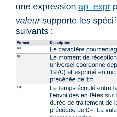
une expression
ap_expr
p
valeur
supporte les spécif
suivants :
Format
Description
Le caractère pourcenta
%%
Le moment de réception
%t
universel coordonné dep
1970) et exprimé en mic
précédée de
.
t=
Le temps écoulé entre la
%D
l'envoi des en-têtes sur l
durée de traitement de l
précédée de
. La val
D=