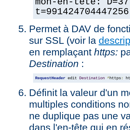
mon-en-tête: D=37
t=991424704447256
Permet à DAV de fonct
sur SSL (voir la
descri
en remplaçant
https:
p
Destination
:
RequestHeader
 edit 
Destination
^
https
:
 h
Définit la valeur d'un
multiples conditions n
ne duplique pas une va
dans l'en-tête qui en ré