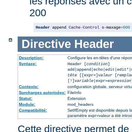
les réponses avec un 
200
Header
 append 
Cache
-
Control
 s-maxage
=
600
Directive
Header
Description:
Configure les en-têtes d'une rép
Syntaxe:
Header [
condition
]
add|append|echo|edit|edit*
tête
[[expr=]
valeur
[
rempla
[!]
variable
|expr=
expression
Contexte:
configuration globale, serveur virtu
Surcharges autorisées:
FileInfo
Statut:
Extension
Module:
mod_headers
Compatibilité:
SetIfEmpty est disponible depuis l
paramètre expr=valeur a été introd
Cette directive permet de