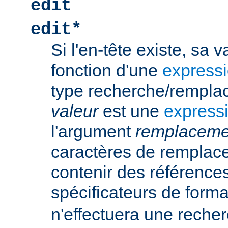
edit
edit*
Si l'en-tête existe, sa 
fonction d'une
expressi
type recherche/rempla
valeur
est une
expressi
l'argument
remplaceme
caractères de remplac
contenir des références
spécificateurs de form
n'effectuera une rech