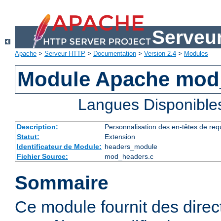
Serveu
Apache
>
Serveur HTTP
>
Documentation
>
Version 2.4
>
Modules
Module Apache mod
Langues Disponible
Description:
Personnalisation des en-têtes de re
Statut:
Extension
Identificateur de Module:
headers_module
Fichier Source:
mod_headers.c
Sommaire
Ce module fournit des direc