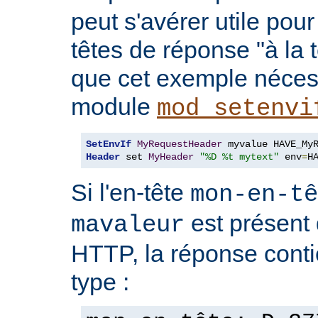
peut s'avérer utile pou
têtes de réponse "à la t
que cet exemple nécess
module
mod_setenvi
SetEnvIf
MyRequestHeader
Header
 set 
MyHeader
"%D %t mytext"
 env
=
H
Si l'en-tête
mon-en-tê
est présent 
mavaleur
HTTP, la réponse conti
type :