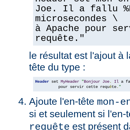
Joe. Il a fallu %
microsecondes \
à Apache pour ser
requête."
le résultat est l'ajout à
tête du type :
Header
 set 
MyHeader
"
Bonjour
Joe
.
Il
 a f
          pour servir cette requ
ê
te
.
"
Ajoute l'en-tête
mon-e
si et seulement si l'en-
est présent d
requête