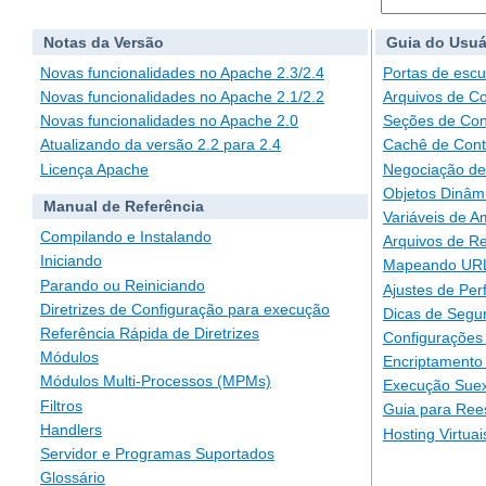
Notas da Versão
Guia do Usuá
Novas funcionalidades no Apache 2.3/2.4
Portas de escu
Novas funcionalidades no Apache 2.1/2.2
Arquivos de C
Novas funcionalidades no Apache 2.0
Seções de Con
Atualizando da versão 2.2 para 2.4
Cachê de Con
Licença Apache
Negociação de
Objetos Dinâm
Manual de Referência
Variáveis de A
Compilando e Instalando
Arquivos de Re
Iniciando
Mapeando URLs
Parando ou Reiniciando
Ajustes de Pe
Diretrizes de Configuração para execução
Dicas de Segu
Referência Rápida de Diretrizes
Configurações 
Módulos
Encriptamento
Módulos Multi-Processos (MPMs)
Execução Suex
Filtros
Guia para Ree
Handlers
Hosting Virtuai
Servidor e Programas Suportados
Glossário