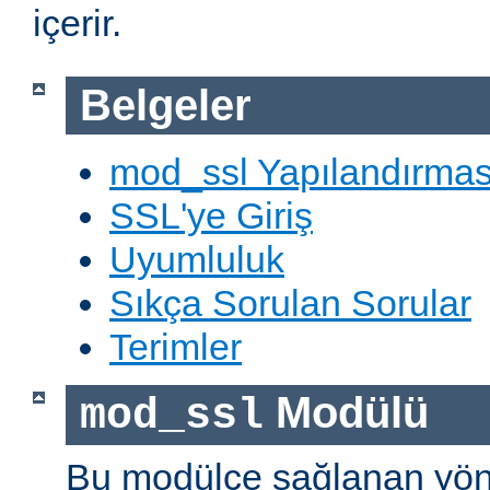
içerir.
Belgeler
mod_ssl Yapılandırmas
SSL'ye Giriş
Uyumluluk
Sıkça Sorulan Sorular
Terimler
Modülü
mod_ssl
Bu modülce sağlanan yön