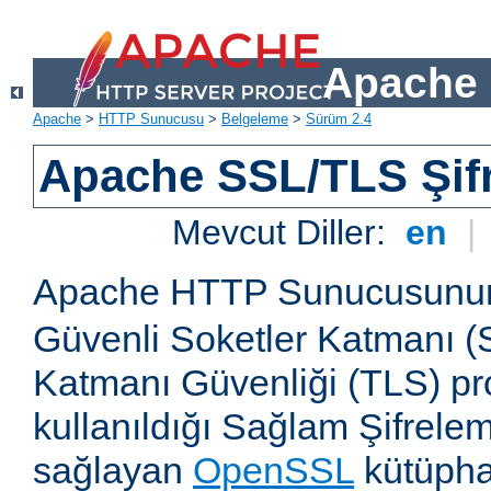
Apache 
Apache
>
HTTP Sunucusu
>
Belgeleme
>
Sürüm 2.4
Apache SSL/TLS Şif
Mevcut Diller:
en
|
Apache HTTP Sunucusun
Güvenli Soketler Katmanı (
Katmanı Güvenliği (TLS) pro
kullanıldığı Sağlam Şifrele
sağlayan
OpenSSL
kütüpha