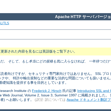
Apache HTTP サーバ バージョン
L/TLS
近更新された内容を見るには英語版をご覧下さい。
だ。 そして、もし本当にどの規格も気に入らなければ、 一年待つだけ
ている 読者向けですが、セキュリティ専門家向けではありません。 SSL 
ックや、 特許や輸出規制などの重要な法的な問題についても扱いません
基礎知識を提供する事を目的としています。
ch Institute の
Frederick J. Hirsch
氏の記事
Introducing SSL and 
Wide Web Journal, Volume 2, Issue 3, Summer 1997 に掲載され
者) へお願いします。
(
訳注:
訳については
Apache ドキュメント翻訳