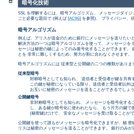
暗号化技術
SSL を理解するには、暗号アルゴリズム、 メッセージダイジ
ごと必要な題目で (例えば [
AC96
] を参照)、 プライバシー
暗号アルゴリズム
例えば、アリスが送金のために銀行にメッセージを送りたいと
解決方法の一つは暗号アルゴリズムを使って、メッセージを 
セージは秘密の鍵によってのみ復号化することができます。 
とを 非常に難しくするため、努力が割に合わなくさせます。
暗号アルゴリズムには 従来型と公開鍵の二つの種類がありま
従来型暗号
対称暗号としても知られ、 送信者と受信者が鍵を共有
この鍵が秘密になっている限り、送信者と受信者以外は
お互いに秘密のメッセージを送ることができるでしょう
公開鍵暗号
非対称暗号としても知られ、 メッセージを暗号化する
し、ある鍵が暗号化に使われたなら、 もう片方の鍵で復
(秘密鍵)だけで、 安全なメッセージを受け取ることが
公開鍵を使って誰もがメッセージを暗号化できますが、秘 密
リスは秘密のメッセージを送ることができます。 銀行のみが