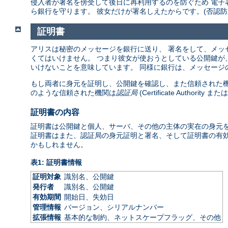
侵入者が署名を傍受して後日に再利用するのを防ぐため 電子
ら銀行を守ります。 彼女だけが署名しえたからです。(否認防
証明書
アリスは秘密のメッセージを銀行に送り、 署名をして、メッ
くてはいけません。 つまり彼女が使おうとしている公開鍵が
いけないことを意味しています。 同様に銀行は、メッセージ
もし両者に身元を証明し、公開鍵を確認し、また信頼された機
のような信頼された機関は
認証局
(Certificate Authority
証明書の内容
証明書は公開鍵と個人、サーバ、その他の主体の実在の身元を
証明書はまた、認証局の身元証明と署名、そして証明書の有効
かもしれません。
表1: 証明書情報
証明対象
識別名、公開鍵
発行者
識別名、公開鍵
有効期間
開始日、失効日
管理情報
バージョン、シリアルナンバー
拡張情報
基本的な制約、ネットスケープフラッグ、その他