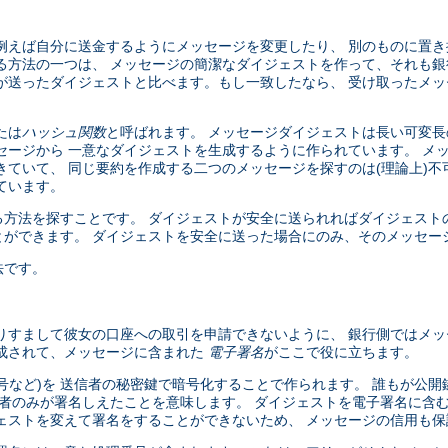
例えば自分に送金するようにメッセージを変更したり、 別のものに置
る方法の一つは、 メッセージの簡潔なダイジェストを作って、それも銀
が送ったダイジェストと比べます。もし一致したなら、 受け取ったメ
たは
ハッシュ関数
と呼ばれます。 メッセージダイジェストは長い可変長
セージから 一意なダイジェストを生成するように作られています。 メ
きていて、 同じ要約を作成する二つのメッセージを探すのは(理論上)不
ています。
方法を探すことです。 ダイジェストが安全に送られればダイジェスト
ができます。 ダイジェストを安全に送った場合にのみ、そのメッセー
法です。
りすまして彼女の口座への取引を申請できないように、 銀行側ではメ
作成されて、メッセージに含まれた
電子署名
がここで役に立ちます。
号など)を 送信者の秘密鍵で暗号化することで作られます。 誰もが公開
信者のみが署名しえたことを意味します。 ダイジェストを電子署名に含
ェストを変えて署名をすることができないため、 メッセージの信用も保