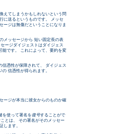
き換えてしまうかもしれないという問
行に送るというものです。 メッセ
ッセージは無傷だということになりま
のメッセージから 短い固定長の表
ッセージダイジェストはダイジェス
可能です。 これによって、要約を変
の信憑性が保障されて、 ダイジェス
ジの 信憑性が得られます。
ッセージが本当に彼女からのものか確
鍵を使って署名を
復号
することがで
むことは、 その署名がそのメッセー
証します。