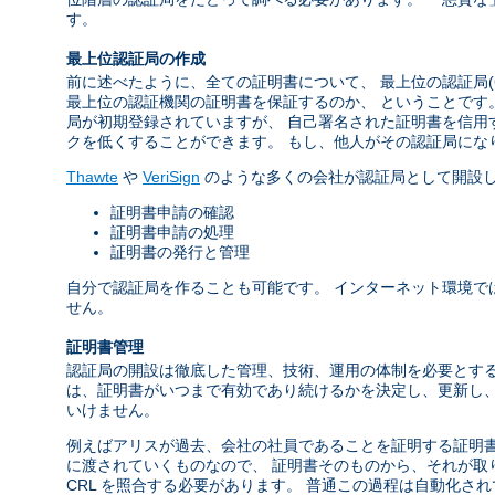
す。
最上位認証局の作成
前に述べたように、全ての証明書について、 最上位の認証局(
最上位の認証機関の証明書を保証するのか、 ということです
局が初期登録されていますが、 自己署名された証明書を信用
クを低くすることができます。 もし、他人がその認証局にな
Thawte
や
VeriSign
のような多くの会社が認証局として開設し
証明書申請の確認
証明書申請の処理
証明書の発行と管理
自分で認証局を作ることも可能です。 インターネット環境で
せん。
証明書管理
認証局の開設は徹底した管理、技術、運用の体制を必要とする
は、証明書がいつまで有効であり続けるかを決定し、更新し、 また過去発行
いけません。
例えばアリスが過去、会社の社員であることを証明する証明書
に渡されていくものなので、 証明書そのものから、それが取
CRL を照合する必要があります。 普通この過程は自動化さ