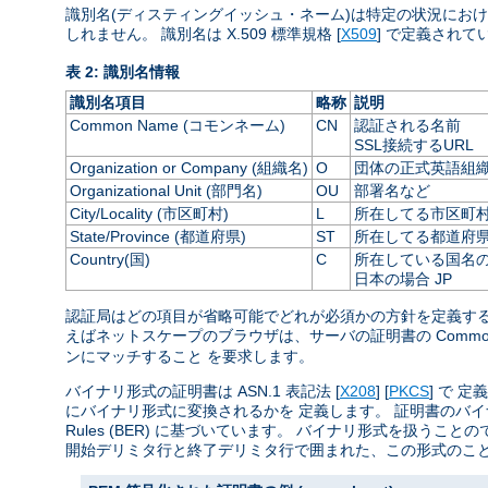
識別名(ディスティングイッシュ・ネーム)は特定の状況にお
しれません。 識別名は X.509 標準規格 [
X509
] で定義されて
表 2: 識別名情報
識別名項目
略称
説明
Common Name (コモンネーム)
CN
認証される名前
SSL接続するURL
Organization or Company (組織名)
O
団体の正式英語組
Organizational Unit (部門名)
OU
部署名など
City/Locality (市区町村)
L
所在してる市区町
State/Province (都道府県)
ST
所在してる都道府
Country(国)
C
所在している国名の 
日本の場合 JP
認証局はどの項目が省略可能でどれが必須かの方針を定義する
えばネットスケープのブラウザは、サーバの証明書の Common
ンにマッチすること を要求します。
バイナリ形式の証明書は ASN.1 表記法 [
X208
] [
PKCS
] で 
にバイナリ形式に変換されるかを 定義します。 証明書のバイナリ符号化は Di
Rules (BER) に基づいています。 バイナリ形式を扱うことの
開始デリミタ行と終了デリミタ行で囲まれた、この形式のことを PEM (