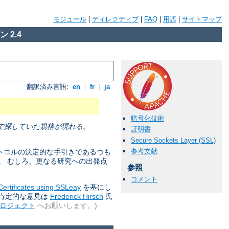
モジュール
|
ディレクティブ
|
FAQ
|
用語
|
サイトマップ
 2.4
翻訳済み言語:
en
|
fr
|
ja
暗号化技術
で探していた規格が現れる。
証明書
Secure Sockets Layer (SSL)
参考文献
プロトコルの決定的な手引きであるつも
。 むしろ、更なる研究への出発点
参照
コメント
Certificates using SSLeay
を基にし
ました。 肯定的な意見は
Frederick Hirsch
氏
プロジェクト
へお願いします。)