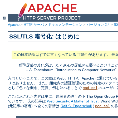
Apache
>
HTTP サーバ
>
ドキュメンテーション
>
バージョン 2.4
>
SS
SSL/TLS 暗号化: はじめに
この日本語訳はすでに古くなっている 可能性があります。 最
標準規格の良い所は、たくさんの規格から選べるということ
--
A. Tanenbaum
, "Introduction to Computer Networks"
入門ということで、この章は Web、HTTP、Apache に通じ
りはありません。 また、組織内の認証管理のための特定のテクニ
として色々な概念、定義、例を並べることで
のユーザに
mod_ssl
ここに示された内容は主に、原著者の許可の下 The Open Group Resear
ています。 氏の記事は
Web Security: A Matter of Trust
, World 
(元記事の著者) へ全ての苦情は
Ralf S. Engelschall
(
の作
mod_ssl