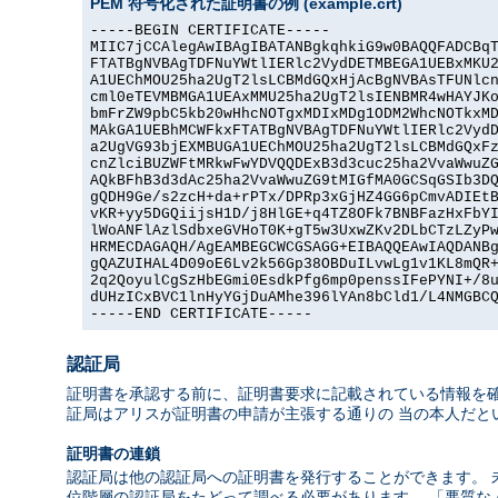
PEM 符号化された証明書の例 (example.crt)
-----BEGIN CERTIFICATE-----

MIIC7jCCAlegAwIBAgIBATANBgkqhkiG9w0BAQQFADCBqT
FTATBgNVBAgTDFNuYWtlIERlc2VydDETMBEGA1UEBxMKU2
A1UEChMOU25ha2UgT2lsLCBMdGQxHjAcBgNVBAsTFUNlcn
cml0eTEVMBMGA1UEAxMMU25ha2UgT2lsIENBMR4wHAYJKo
bmFrZW9pbC5kb20wHhcNOTgxMDIxMDg1ODM2WhcNOTkxMD
MAkGA1UEBhMCWFkxFTATBgNVBAgTDFNuYWtlIERlc2VydD
a2UgVG93bjEXMBUGA1UEChMOU25ha2UgT2lsLCBMdGQxFz
cnZlciBUZWFtMRkwFwYDVQQDExB3d3cuc25ha2VvaWwuZG
AQkBFhB3d3dAc25ha2VvaWwuZG9tMIGfMA0GCSqGSIb3DQ
gQDH9Ge/s2zcH+da+rPTx/DPRp3xGjHZ4GG6pCmvADIEtB
vKR+yy5DGQiijsH1D/j8HlGE+q4TZ8OFk7BNBFazHxFbYI
lWoANFlAzlSdbxeGVHoT0K+gT5w3UxwZKv2DLbCTzLZyPw
HRMECDAGAQH/AgEAMBEGCWCGSAGG+EIBAQQEAwIAQDANBg
gQAZUIHAL4D09oE6Lv2k56Gp38OBDuILvwLg1v1KL8mQR+
2q2QoyulCgSzHbEGmi0EsdkPfg6mp0penssIFePYNI+/8u
dUHzICxBVC1lnHyYGjDuAMhe396lYAn8bCld1/L4NMGBCQ
-----END CERTIFICATE-----
認証局
証明書を承認する前に、証明書要求に記載されている情報を確
証局はアリスが証明書の申請が主張する通りの 当の本人だと
証明書の連鎖
認証局は他の認証局への証明書を発行することができます。 
位階層の認証局をたどって調べる必要があります。 「悪質な