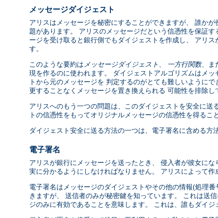
メッセージダイジェスト
アリスはメッセージを秘密にすることができますが、 誰かが
題があります。 アリスのメッセージだという信憑性を保証す
ージを受け取ると銀行側でもダイジェストを作成し、 アリス
す。
このような要約は
メッセージダイジェスト
、
一方行関数
、ま
現を作るのに使われます。 ダイジェストアルゴリズムはメッ
トから元のメッセージを 判定するのがとても難しいようにで
更することなくメッセージを置き換えられる 可能性を排除し
アリスへのもう一つの問題は、このダイジェストを安全に送る
トの信憑性をもってオリジナルメッセージの信憑性を得ること
ダイジェスト安全に送る方法の一つは、電子署名に含める方
電子署名
アリスが銀行にメッセージを送ったとき、 侵入者が彼女にな
実に分かるようにしなければなりません。 アリスによって
電子署名はメッセージのダイジェストやその他の情報(処理番
きますが、 送信者のみが秘密鍵を知っています。 これは送
ジのみに有効であることを意味します。 これは、誰もダイジ