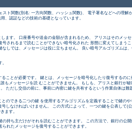
ェスト関数(別名: 一方向関数、ハッシュ関数)、 電子署名などへの理解
、信用、認証などの技術の基礎となっています。
します。 口座番号や送金の金額が含まれるため、 アリスはそのメッ
復号されるまで読むことができない暗号化された 形態に変えてしまうこ
鍵なしでは、メッセージは役に立ちません。 良い暗号アルゴリズムは
す。
することが必要です。 鍵とは、メッセージを暗号化したり復号するのに
誰もメッセージを読 むことができません。 もしも、アリスと銀行が秘
。 ただし交信の前に、事前に内密に鍵を共有するという作業自体は難
ことのできる二つの鍵 を使用するアルゴリズムを定義することで鍵のやり
号しなければいけません。 この方式によって、一つの鍵を公表して(公
できます。
鍵の持ち主だけがそれを読むことができます。 この方法で、銀行の公開
送られたメッセージを復号することができます。