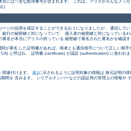
署名には一意な処理番号が含まれます。 これは、アリスがそんなメッセ
止)
セージの信用を保証することができるおうになりましたが、 通信して
、銀行の秘密鍵と対になっていて、 侵入者の秘密鍵と対になっているわ
の署名が本当にアリスの持っている 秘密鍵で署名された署名かを確認
関が署名 した証明書があれば、両者とも通信相手について正しい相手だ
 または CA) と呼ばれ、 証明書 (certificate) が認証 (authentication) に使わ
 関連付けます。
表1
に示されるように証明対象の情報は 身元証明の情
期間を 含みます。 シリアルナンバーなどの認証局の管理上の情報や 