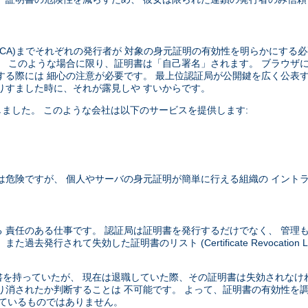
CA)までそれぞれの発行者が 対象の身元証明の有効性を明らかにする
。 このような場合に限り、証明書は「自己署名」されます。 ブラウザ
する際には 細心の注意が必要です。 最上位認証局が公開鍵を広く公表
りすました時に、それが露見しや すいからです。
ました。 このような会社は以下のサービスを提供します:
は危険ですが、 個人やサーバの身元証明が簡単に行える組織の イント
 責任のある仕事です。 認証局は証明書を発行するだけでなく、 管理
されて失効した証明書のリスト (Certificate Revocation Li
を持っていたが、 現在は退職していた際、その証明書は失効されなけ
り消されたか判断することは 不可能です。 よって、証明書の有効性を
れているものではありません。