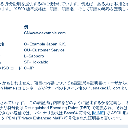
ける 身分証明を提供するのに使われています。例えば、ある人は 私用
います。 X.509 標準規格は、項目、項目名、そして項目の略称を定義し
例
CN=www.example.com
織名
O=Example Japan K.K.
OU=Customer Service
村
L=Sapporo
県
ST=Hokkaido
ISO コード
C=JP
 かもしれません。項目の内容についても認証局や証明書のユーザからの
 Name (コモンネーム)がサーバのドメイン名の
と
*.snakeoil.com
定義されています。 この表記法は内容をどのように記述するかを定義し、
stinguished Encoding Rules (DER) で定義され、それはより
できない送信では、 バイナリ形式は Base64 符号化 [
MIME
] で ASC
"Privacy Enhanced Mail") 符号化された証明書と言います。