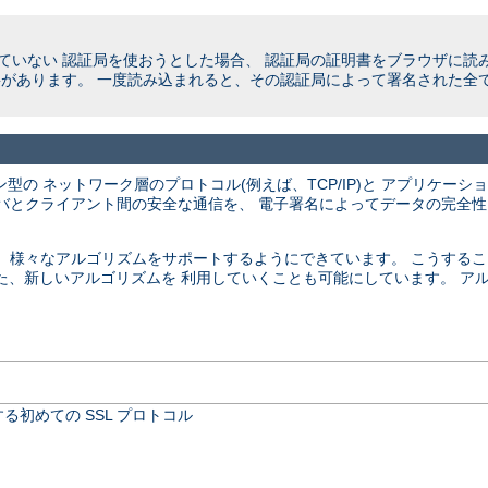
いない 認証局を使おうとした場合、 認証局の証明書をブラウザに読
があります。 一度読み込まれると、その認証局によって署名された全て
ネクション型の ネットワーク層のプロトコル(例えば、TCP/IP)と アプリケー
ーバとクライアント間の安全な通信を、 電子署名によってデータの完全
て、 様々なアルゴリズムをサポートするようにできています。 こうする
た、新しいアルゴリズムを 利用していくことも可能にしています。 ア
。
る初めての SSL プロトコル