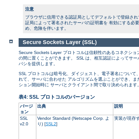
注意
ブラウザに信用できる認証局としてデフォルトで登録されて
証局によって署名されたサーバの証明書を 有効にする必要
め、危険を伴います。
Secure Sockets Layer (SSL)
Secure Sockets Layer プロトコルは信頼性のあるコ
の間に置くことができます。 SSL は、相互認証によってサ
バシを提供します。
SSL プロトコルは暗号化、ダイジェスト、電子署名につい
れて、サーバに合わせた アルゴリズムを選ぶことができ、ま
ション開始時に サーバとクライアント間で取り決められます
表4: SSL プロトコルのバージョン
バージ
出典
説明
ョン
SSL
Vendor Standard (Netscape Corp. よ
実装が現存す
v2.0
り) [
SSL2
]