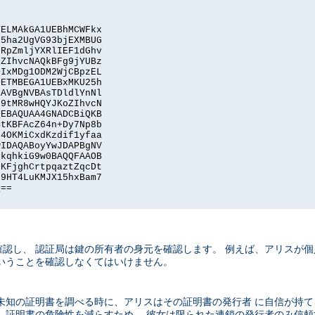
ELMAkGA1UEBhMCWFkx

5ha2UgVG93bjEXMBUG

RpZmljYXRlIEF1dGhv

ZIhvcNAQkBFg9jYUBz

IxMDg1ODM2WjCBpzEL

ETMBEGA1UEBxMKU25h

AVBgNVBAsTDldlYnNl

9tMR8wHQYJKoZIhvcN

EBAQUAA4GNADCBiQKB

tKBFAcZ64n+Dy7Np8b

4OKMiCxdKzdif1yfaa

IDAQABoyYwJDAPBgNV

kqhkiG9w0BAQQFAAOB

KFjghCrtpqaztZqcDt

9HT4LuKMJX15hxBam7

==

認し、 認証局は鍵の所有者の身元を確認します。 例えば、アリスが個
いうことを確認しなくてはいけません。
未知の証明書を調べる時に、アリスはその証明書の発行者 に自信が持て
」証明書の危険性を減らすため、 彼女は限られた連鎖の発行者のみ信頼