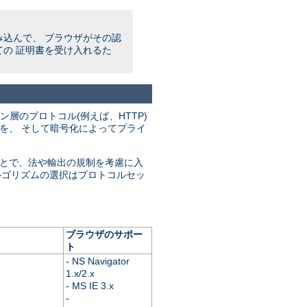
み込んで、 ブラウザがその認
の 証明書を受け入れるた
ション層のプロトコル(例えば、HTTP)
性を、 そして暗号化によってプライ
ことで、法や輸出の規制を考慮に入
ルゴリズムの選択はプロトコルセッ
ブラウザのサポー
ト
- NS Navigator
1.x/2.x
- MS IE 3.x
-